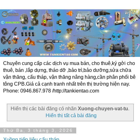
Chuyên cung cấp các dịch vụ mua bán, cho thuê,ký gởi cho
thuê, bán ,lắp dựng, tháo dỡ ,bảo trì,bảo dưỡng,sửa chữa
vận thăng, cẩu tháp, vận thăng nâng hàng,cần phân phối bê
tông CPB.Giá cả cạnh tranh nhất trên thị trường hiện nay.
Phone: 0946.867.978 /http://tankientao.com
Hiển thị các bài đăng có nhãn
Xuong-chuyen-vat-tu
.
Hiển thị tất cả bài đăng
Thứ Ba, 3 tháng 3, 2026
Xuồng tiếp liệu cẩu tháp