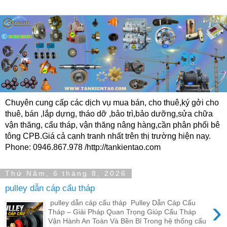
Chuyên cung cấp các dịch vụ mua bán, cho thuê,ký gởi cho
thuê, bán ,lắp dựng, tháo dỡ ,bảo trì,bảo dưỡng,sửa chữa
vận thăng, cẩu tháp, vận thăng nâng hàng,cần phân phối bê
tông CPB.Giá cả cạnh tranh nhất trên thị trường hiện nay.
Phone: 0946.867.978 /http://tankientao.com
Thứ Năm, 6 tháng 8, 2026
pulley dẫn cáp cẩu tháp
›
pulley dẫn cáp cẩu tháp Pulley Dẫn Cáp Cẩu
Tháp – Giải Pháp Quan Trọng Giúp Cẩu Tháp
Vận Hành An Toàn Và Bền Bỉ Trong hệ thống cẩu