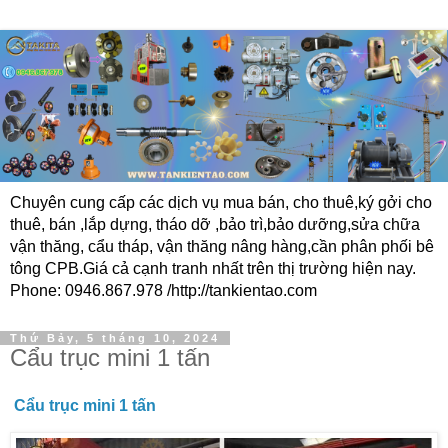
Chuyên cung cấp các dịch vụ mua bán, cho thuê,ký gởi cho
thuê, bán ,lắp dựng, tháo dỡ ,bảo trì,bảo dưỡng,sửa chữa
vận thăng, cẩu tháp, vận thăng nâng hàng,cần phân phối bê
tông CPB.Giá cả cạnh tranh nhất trên thị trường hiện nay.
Phone: 0946.867.978 /http://tankientao.com
Thứ Bảy, 5 tháng 10, 2024
Cẩu trục mini 1 tấn
Cẩu trục mini 1 tấn