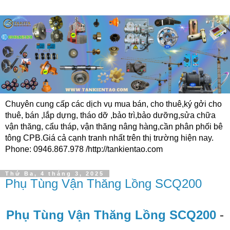
Chuyên cung cấp các dịch vụ mua bán, cho thuê,ký gởi cho
thuê, bán ,lắp dựng, tháo dỡ ,bảo trì,bảo dưỡng,sửa chữa
vận thăng, cẩu tháp, vận thăng nâng hàng,cần phân phối bê
tông CPB.Giá cả cạnh tranh nhất trên thị trường hiện nay.
Phone: 0946.867.978 /http://tankientao.com
Thứ Ba, 4 tháng 3, 2025
Phụ Tùng Vận Thăng Lồng SCQ200
Phụ Tùng Vận Thăng Lồng SCQ200
-