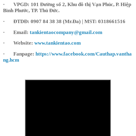
· VPGD: 101 Đường số 2, Khu đô thị Vạn Phúc, P. Hiệp
Bình Phước, TP. Thủ Đức.
· ĐTDĐ: 0907 84 38 38 (Mr.Đa) | MST: 0318661516
· Email:
tankientaocompany@gmail.com
· Website:
www.tankientao.com
· Fanpage:
https://www.facebook.com/Cauthap.vantha
ng.hcm