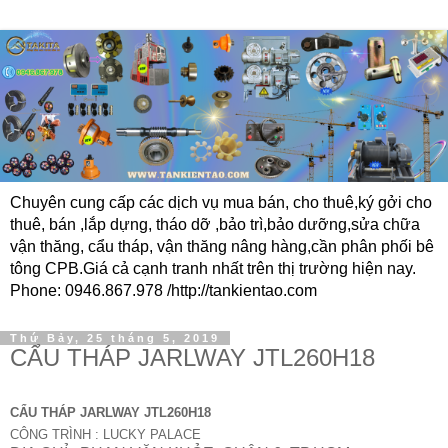
Chuyên cung cấp các dịch vụ mua bán, cho thuê,ký gởi cho
thuê, bán ,lắp dựng, tháo dỡ ,bảo trì,bảo dưỡng,sửa chữa
vận thăng, cẩu tháp, vận thăng nâng hàng,cần phân phối bê
tông CPB.Giá cả cạnh tranh nhất trên thị trường hiện nay.
Phone: 0946.867.978 /http://tankientao.com
Thứ Bảy, 25 tháng 5, 2019
CẨU THÁP JARLWAY JTL260H18
CẨU THÁP JARLWAY JTL260H18
CÔNG TRÌNH : LUCKY PALACE