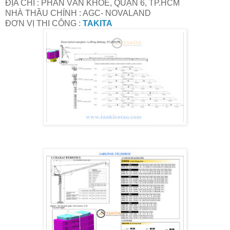
ĐỊA CHỈ : PHAN VĂN KHỎE, QUẬN 6, TP.HCM
NHÀ THẦU CHÍNH : AGC- NOVALAND
ĐƠN VỊ THI CÔNG :
TAKITA