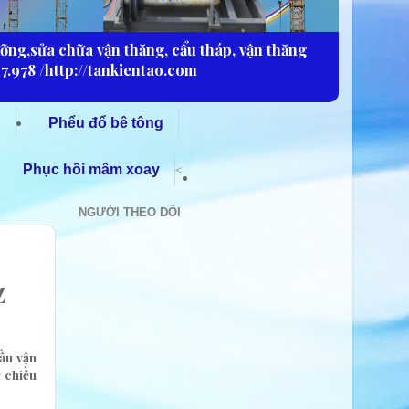
ưỡng,sửa chữa vận thăng, cẩu tháp, vận thăng
7.978 /http://tankientao.com
g
Phểu đổ bê tông
Phục hồi mâm xoay
<
NGƯỜI THEO DÕI
Z
ầu vận
 chiều