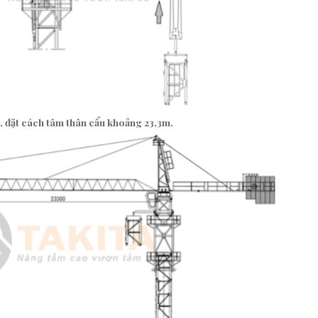
, đặt cách tâm thân cẩu
khoảng 23,3m
.