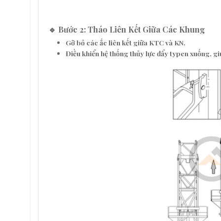
🔹 Bước 2: Tháo Liên Kết Giữa Các Khung
Gỡ bỏ các
ắc liên kết
giữa
KTC và KN
.
Điều khiển hệ thống
thủy lực đẩy typen xuống
, g