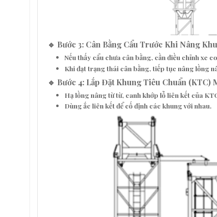
🔹 Bước 3: Cân Bằng Cẩu Trước Khi Nâng Kh
Nếu thấy cẩu chưa cân bằng, cần điều chỉnh
xe c
Khi đạt trạng thái cân bằng, tiếp tục nâng lồng nâ
🔹 Bước 4: Lắp Đặt Khung Tiêu Chuẩn (KTC) 
Hạ lồng nâng từ từ,
canh khớp lỗ liên kết của KT
Dùng
ắc liên kết
để cố định các khung với nhau.