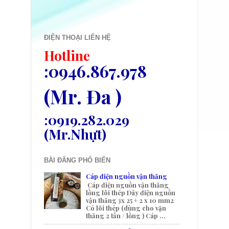
ĐIỆN THOẠI LIÊN HỆ
Hotline
:0946.867.978
(Mr. Đa )
:0919.282.029
(Mr.Nhựt)
BÀI ĐĂNG PHỔ BIẾN
Cáp điện nguồn vận thăng
Cáp điện nguồn vận thăng
lồng lõi thép Dây điện nguồn
vận thăng 3x 25 + 2 x 10 mm2
Có lõi thép (dùng cho vận
thăng 2 tấn / lồng ) Cáp ...