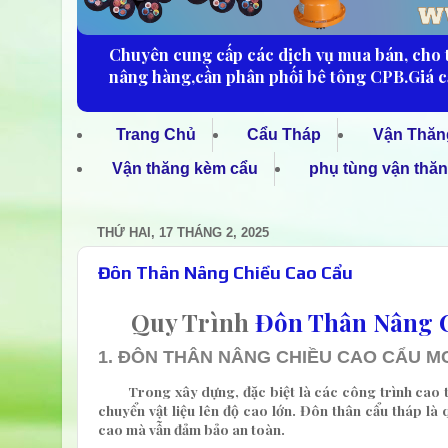
Chuyên cung cấp các dịch vụ mua bán, cho th
nâng hàng,cần phân phối bê tông CPB.Giá cả
Trang Chủ
Cẩu Tháp
Vận Thăn
Vận thăng kèm cẩu
phụ tùng vận thă
THỨ HAI, 17 THÁNG 2, 2025
Đôn Thân Nâng Chiều Cao Cẩu
Quy Trình
Đôn Thân Nâng 
1. ĐÔN THÂN NÂNG CHIỀU CAO CẨU MC
Trong xây dựng, đặc biệt là các công trình cao t
chuyển vật liệu lên độ cao lớn.
Đôn thân cẩu tháp
là 
cao mà vẫn đảm bảo an toàn.