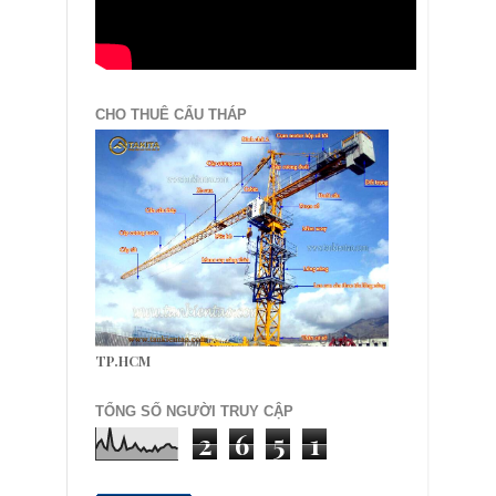
CHO THUÊ CẨU THÁP
TP.HCM
TỔNG SỐ NGƯỜI TRUY CẬP
2
6
5
1