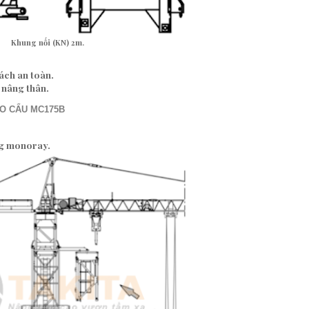
Khung nối (KN) 2m.
ách an toàn.
 nâng thân.
AO CẨU MC175B
ng monoray.