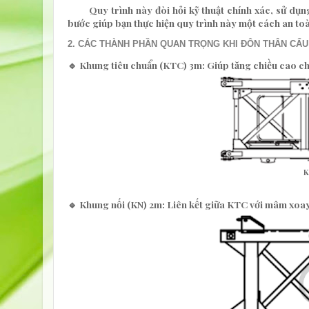
Quy trình này đòi hỏi kỹ thuật chính xác, sử dụng 
bước
giúp bạn thực hiện quy trình này một cách an toà
2. CÁC THÀNH PHẦN QUAN TRỌNG KHI ĐÔN THÂN CẨU
🔹
Khung tiêu chuẩn (KTC) 3m
: Giúp tăng chiều cao c
K
🔹
Khung nối (KN) 2m
: Liên kết giữa KTC với mâm xoay