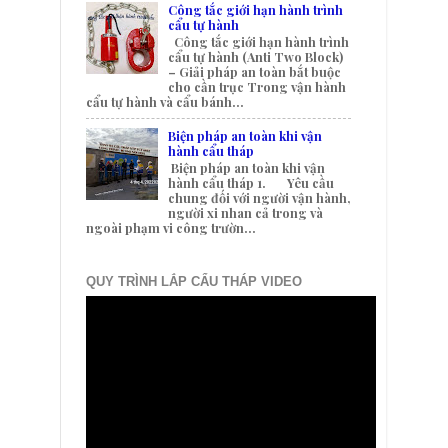
Công tắc giới hạn hành trình
cẩu tự hành
Công tắc giới hạn hành trình
cẩu tự hành (Anti Two Block)
– Giải pháp an toàn bắt buộc
cho cần trục Trong vận hành
cẩu tự hành và cẩu bánh...
Biện pháp an toàn khi vận
hành cẩu tháp
Biện pháp an toàn khi vận
hành cẩu tháp 1. Yêu cầu
chung đối với người vận hành,
người xi nhan cả trong và
ngoài phạm vi công trườn...
QUY TRÌNH LẮP CẨU THÁP VIDEO