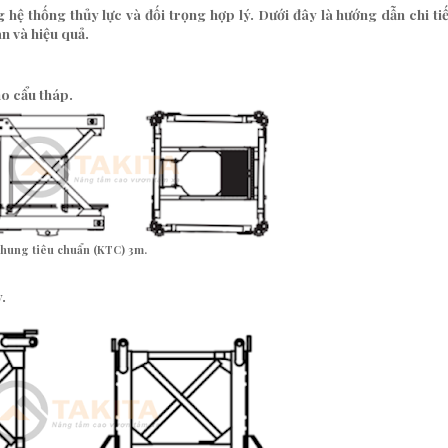
hệ thống thủy lực và đối trọng hợp lý. Dưới đây là hướng dẫn
chi ti
n và hiệu quả.
ho cẩu tháp.
hung tiêu chuẩn (KTC) 3m.
.