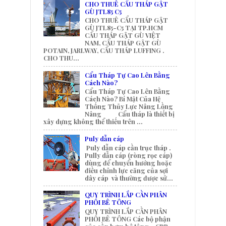
CHO THUÊ CẨU THÁP GẬT
GÙ JTL85 C5
CHO THUÊ CẨU THÁP GẬT
GÙ JTL85-C5 TẠI TP.HCM
CẨU THÁP GẬT GÙ VIỆT
NAM, CẨU THÁP GẬT GÙ
POTAIN, JARLWAY, CẨU THÁP LUFFING .
CHO THU...
Cẩu Tháp Tự Cao Lên Bằng
Cách Nào?
Cẩu Tháp Tự Cao Lên Bằng
Cách Nào? Bí Mật Của Hệ
Thống Thủy Lực Nâng Lồng
Nâng Cẩu tháp là thiết bị
xây dựng không thể thiếu trên ...
Puly dẫn cáp
Puly dẫn cáp cần trục tháp .
Pully dẫn cáp (ròng rọc cáp)
dùng để chuyển hướng hoặc
điều chỉnh lực căng của sợi
dây cáp và thường được sử...
QUY TRÌNH LẮP CẦN PHÂN
PHỐI BÊ TÔNG
QUY TRÌNH LẮP CẦN PHÂN
PHỐI BÊ TÔNG Các bộ phận