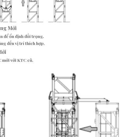
ung Mới
on
để ổn định đối trọng.
ng đến vị trí thích hợp.
Mới
C mới với KTC cũ
.