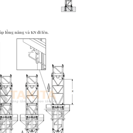
iúp
lồng nâng và KN đi lên
.