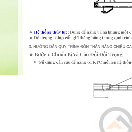
🔹
Hệ thống thủy lực
: Dùng để nâng và hạ khung một c
🔹
Đối trọng
: Giúp cẩu giữ thăng bằng trong quá trình
3. HƯỚNG DẪN QUY TRÌNH ĐÔN THÂN NÂNG CHIỀU C
🔹 Bước 1: Chuẩn Bị Và Cân Đối Đối Trọng
Sử dụng cần cẩu để
nâng 01 KTC mới
lên hệ thố