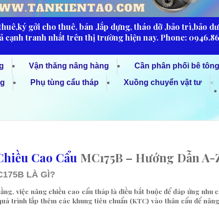
uê,ký gởi cho thuê, bán ,lắp dựng, tháo dỡ ,bảo trì,bảo d
 cạnh tranh nhất trên thị trường hiện nay. Phone: 0946.86
g
Vận thăng nâng hàng
Cần phân phối bê tôn
ng
Phụ tùng cẩu tháp
Xuồng chuyển vật tư
<
Chiều Cao Cẩu
MC175B – Hướng Dẫn A-
175B LÀ GÌ?
ầng, việc
nâng chiều cao cẩu tháp
là điều bắt buộc để đáp ứng nhu c
quá trình lắp thêm các khung tiêu chuẩn (KTC) vào thân cẩu để nâng